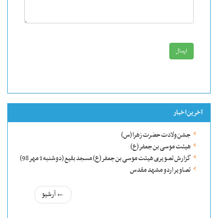
ارسال
آخرین اخبار
جشن ولادت حضرت زهرا (س)
هیئت موسی بن جعفر(ع)
گزارش تصویری هیئت موسی بن جعفر(ع) مسجد بقیع (دوشنبه 1 مهر 98)
تصاویر اردو مشهد مقدس
←
آرشیو